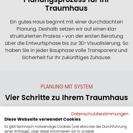
Traumhaus
Ein gutes Haus beginnt mit einer durchdachten
Planung. Deshalb setzen wir auf einen klar
strukturierten Prozess – von der ersten Beratung
über die Entwurfsphase bis zur 3D-Visualisierung. So
haben Sie in jeder Bauphase volle Transparenz und
Sicherheit für Ihr zukünftiges Zuhause.
PLANUNG MIT SYSTEM
Vier Schritte zu Ihrem Traumhaus
Damit aus Ihrer Idee ein durchdachtes Zuhause
Datenschutzbestimmungen
wird, führen wir Sie durch einen klaren
Diese Webseite verwendet Cookies
Planungsprozess. Schritt für Schritt entsteht so ein
Es gibt technisch notwendige Cookies (wie etwa bei der Durchführung
einer Anfrage), über diese informieren wir in unserer
Konzept, das Ihre Wünsche mit allen baulichen