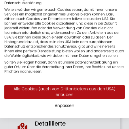
Datenschutzerklärung.
Anforderungen verbindet – transparent, präzise und
Weiters würden wir gerne auch Cookies setzen, damit Ihnen unsere
zukunftssicher.
Services ein möglichst angenehmes Erlebnis bieten können. Dazu
zählen auch Cookies von Drittanbietern teilweise aus den USA. Sie
können entweder alle Cookies akzeptieren und diese in der Zukunft
jederzeit widerrufen oder der Verwendung von Cookies, die nicht
technisch erforderlich sind, widersprechen. Zu den Anbietern aus der
USA: Sie können diese auch einzeln abwählen oder zulassen. Der
Hintergrund dazu ist, dass es in den USA kein dem europäischen
Kostenfreie Erstberatung
Datenschutz entsprechendes Schutzniveau gibt und wir einerseits
Ihnen eine perfekte Dienstleistung bieten wollen und andererseits auch
In einem persönlichen Gespräch
die Wahlmöglichkeit, wie wir dabei mit Ihren Daten umgehen sollen.
lernen wir Ihre Wünsche kennen und
Sollten Sie Fragen haben, dann ist unsere Datenschutzerklärung ein
beraten Sie zu allen wichtigen
guter Ort, um über die Verarbeitung Ihrer Daten, Ihre Rechte und unsere
Aspekten. Mit der Erfahrung aus über
Pflichten nachzulesen.
200 Projekten geben wir erste
Lösungsansätze und beantworten Ihre
Alle Cookies (auch von Drittanbietern aus den USA)
Fragen ausführlich.
erlauben
Anpassen
Detaillierte