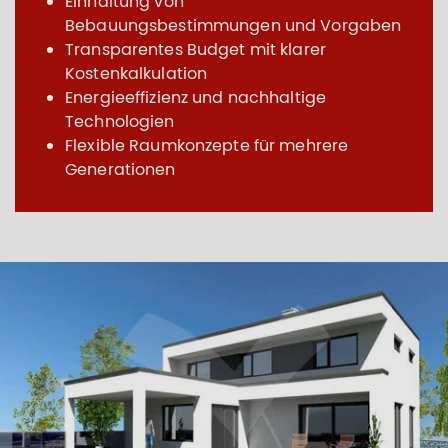
Einhaltung von
Bebauungsbestimmungen und Vorgaben
Transparentes Budget mit klarer
Kostenkalkulation
Energieeffizienz und nachhaltige
Technologien
Flexible Raumkonzepte für mehrere
Generationen