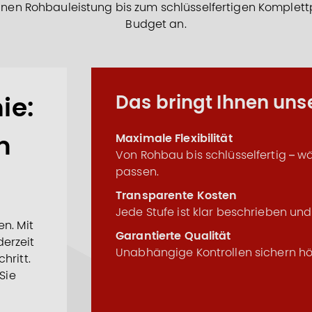
einen Rohbauleistung bis zum schlüsselfertigen Komplet
Budget an.
ie:
Das bringt Ihnen un
m
Maximale Flexibilität
Von Rohbau bis schlüsselfertig – wä
passen.
Transparente Kosten
Jede Stufe ist klar beschrieben und
n. Mit
Garantierte Qualität
erzeit
Unabhängige Kontrollen sichern höc
hritt.
Sie