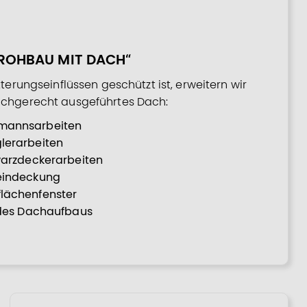
„ROHBAU MIT DACH“
terungseinflüssen geschützt ist, erweitern wir
chgerecht ausgeführtes Dach:
mannsarbeiten
lerarbeiten
warzdeckerarbeiten
eindeckung
lächenfenster
 des Dachaufbaus