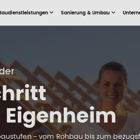
Baudienstleistungen
Sanierung & Umbau
Unter
der
chritt
n Eigenheim
sbaustufen – vom Rohbau bis zum bezugs