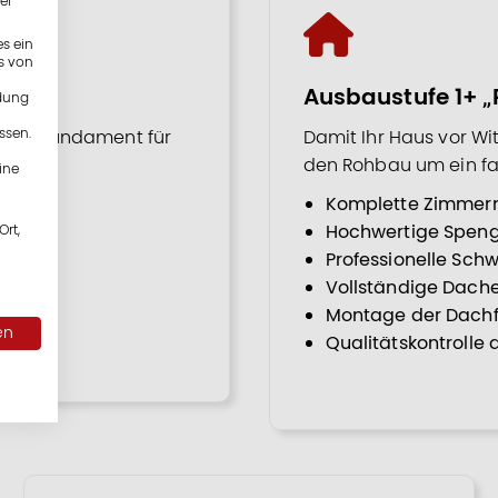
er
s ein
s von
Ausbaustufe 1+ 
ndung
ssen.
olide Fundament für
Damit Ihr Haus vor Wit
den Rohbau um ein fa
ine
Komplette Zimmer
ss
Hochwertige Speng
Ort,
Professionelle Sch
Vollständige Dach
Montage der Dachf
en
Qualitätskontrolle