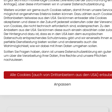
Es gibt technisch notwendige Cookies (wie etwa bei der Durchführung ein
Anfrage), über diese informieren wir in unserer Datenschutzerklärung.
Weiters würden wir gerne auch Cookies setzen, damit Ihnen unsere Service
möglichst angenehmes Erlebnis bieten können. Dazu zählen auch Cookie
Drittanbietern teilweise aus den USA. Sie können entweder alle Cookies
Ausbaustufe 1 „ROHBAU“
akzeptieren und diese in der Zukunft jederzeit widerrufen oder der Verwe
von Cookies, die nicht technisch erforderlich sind, widersprechen. Zu den
Anbietern aus der USA: Sie können diese auch einzeln abwählen oder zula
Mit dieser Grundausbaustufe schaffen wir das s
Der Hintergrund dazu ist, dass es in den USA kein dem europäischen
Ihr neues Zuhause:
Datenschutz entsprechendes Schutzniveau gibt und wir einerseits Ihnen e
perfekte Dienstleistung bieten wollen und andererseits auch die
Professionelle Baumeisterarbeiten
Wahlmöglichkeit, wie wir dabei mit Ihren Daten umgehen sollen.
Fundamentplatte oder optional Kellergescho
Sollten Sie Fragen haben, dann ist unsere Datenschutzerklärung ein guter 
um über die Verarbeitung Ihrer Daten, Ihre Rechte und unsere Pflichten
Errichtung aller Wände und Decken
nachzulesen.
Fachgerechtes Versetzen des Kaminsystems
Erste unabhängige Qualitätsüberprüfung
Alle Cookies (auch von Drittanbietern aus den USA) erlaub
Ideale Basis für hohen Eigenleistungsanteil
Anpassen