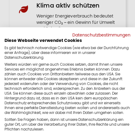
Klima aktiv schützen
Weniger Energieverbrauch bedeutet
weniger CO₂ – ein Gewinn für Umwelt
und Zukunft.
Datenschutzbestimmungen
Diese Webseite verwendet Cookies
Es gibt technisch notwendige Cookies (wie etwa bei der Durchführung
einer Anfrage), über diese informieren wir in unserer
Datenschutzerklärung.
Förderungen sichern
Weiters würden wir gerne auch Cookies setzen, damit Ihnen unsere
Services ein möglichst angenehmes Erlebnis bieten können. Dazu
zählen auch Cookies von Drittanbietern teilweise aus den USA. Sie
Wir beraten Sie zu Bundes-, Landes-
können entweder alle Cookies akzeptieren und diese in der Zukunft
und Gemeindeförderungen – und
jederzeit widerrufen oder der Verwendung von Cookies, die nicht
helfen bei der Antragstellung.
technisch erforderlich sind, widersprechen. Zu den Anbietern aus der
USA: Sie können diese auch einzeln abwählen oder zulassen. Der
Hintergrund dazu ist, dass es in den USA kein dem europäischen
Datenschutz entsprechendes Schutzniveau gibt und wir einerseits
Ihnen eine perfekte Dienstleistung bieten wollen und andererseits auch
die Wahlmöglichkeit, wie wir dabei mit Ihren Daten umgehen sollen.
Sollten Sie Fragen haben, dann ist unsere Datenschutzerklärung ein
guter Ort, um über die Verarbeitung Ihrer Daten, Ihre Rechte und unsere
Pflichten nachzulesen.