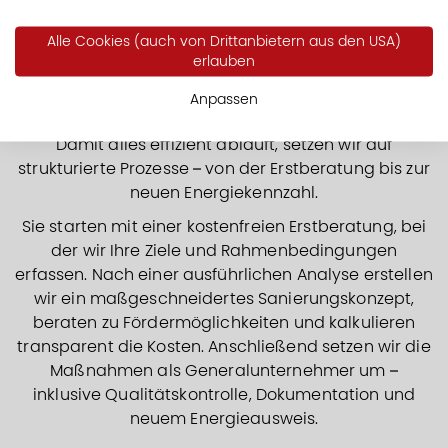
SORGFÄLTIGE PLANUNG – REIBUNGSLOSE
UMSETZUNG
Alle Cookies (auch von Drittanbietern aus den USA)
erlauben
Unser bewährter Ablauf für Ihr
Sanierungsprojekt
Anpassen
Damit alles effizient abläuft, setzen wir auf
strukturierte Prozesse – von der Erstberatung bis zur
neuen Energiekennzahl.
Sie starten mit einer kostenfreien Erstberatung, bei
der wir Ihre Ziele und Rahmenbedingungen
erfassen. Nach einer ausführlichen Analyse erstellen
wir ein maßgeschneidertes Sanierungskonzept,
beraten zu Fördermöglichkeiten und kalkulieren
transparent die Kosten. Anschließend setzen wir die
Maßnahmen als Generalunternehmer um –
inklusive Qualitätskontrolle, Dokumentation und
neuem Energieausweis.